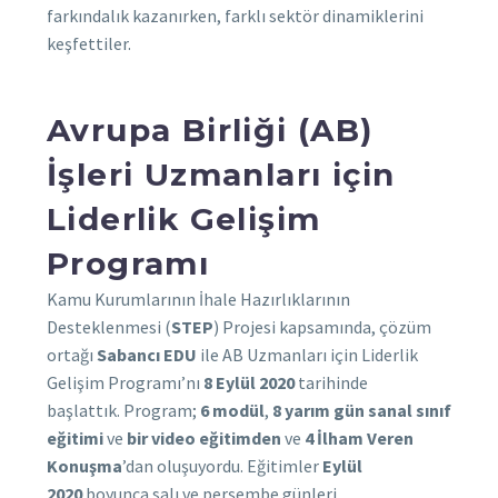
farkındalık kazanırken, farklı sektör dinamiklerini
keşfettiler.
Avrupa Birliği (AB)
İşleri Uzmanları için
Liderlik Gelişim
Programı
Kamu Kurumlarının İhale Hazırlıklarının
Desteklenmesi (
STEP
) Projesi kapsamında, çözüm
ortağı
Sabancı EDU
ile AB Uzmanları için Liderlik
Gelişim Programı’nı
8 Eylül 2020
tarihinde
başlattık. Program;
6 modül
,
8 yarım gün sanal sınıf
eğitimi
ve
bir video eğitimden
ve
4 İlham Veren
Konuşma
’dan oluşuyordu. Eğitimler
Eylül
2020
boyunca salı ve perşembe günleri