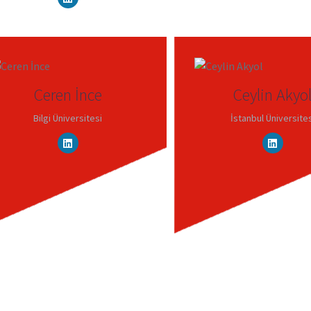
Ceren İnce
Ceylin Akyo
Bilgi Üniversitesi
İstanbul Üniversites