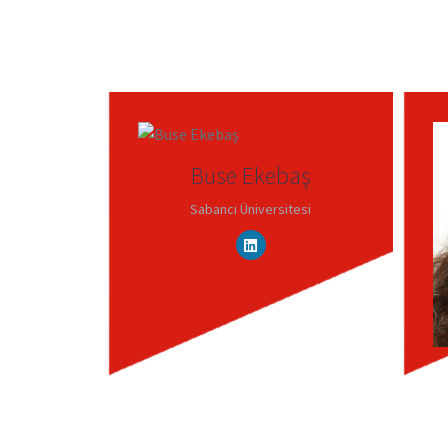
Buse Ekebaş
Sabancı Üniversitesi