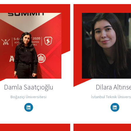
Damla Saatçıoğlu
Dilara Altıns
Boğaziçi Üniversitesi
İstanbul Teknik Ünivers