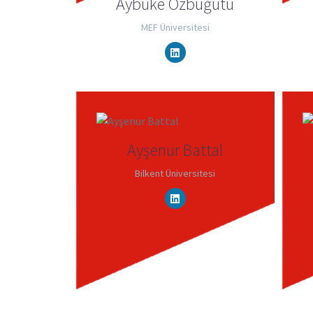
Aybüke Özbuğutu
MEF Üniversitesi
Ayşenur Battal
Bilkent Üniversitesi