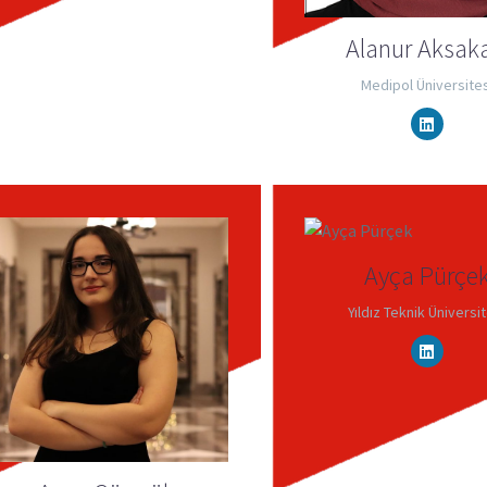
Alanur Aksaka
Medipol Üniversites
Ayça Pürçe
Yıldız Teknik Üniversi