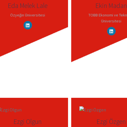
Eda Melek Lale
Ekin Madan
Özyeğin Üniversitesi
TOBB Ekonomi ve Tekno
Üniversitesi
Ezgi Olgun
Ezgi Özgen