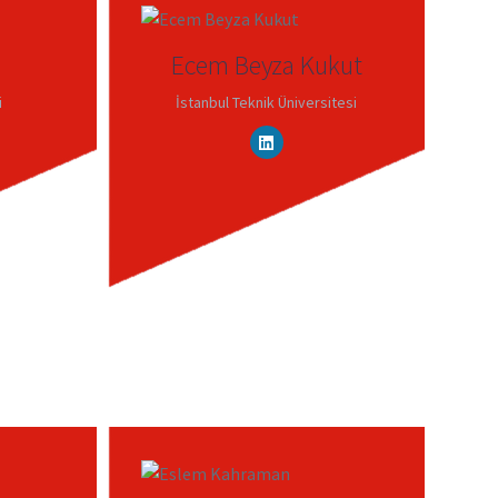
Ecem Beyza Kukut
i
İstanbul Teknik Üniversitesi