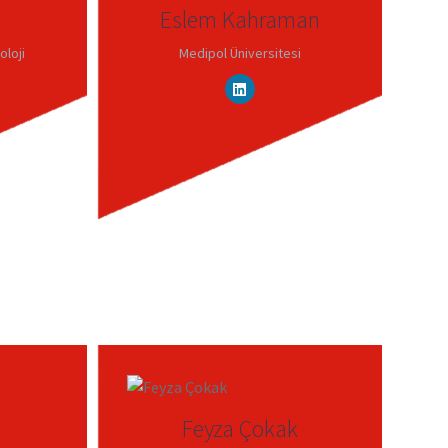
Eslem Kahraman
loji
Medipol Üniversitesi
Feyza Çokak