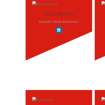
Dilara Mumcu
Eskişehir Teknik Üniversitesi