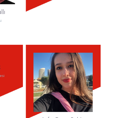
llı
i
k
tesi