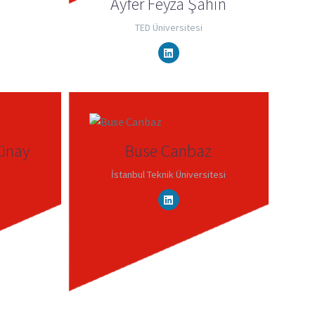
Ayfer Feyza Şahin
TED Üniversitesi
Günay
Buse Canbaz
İstanbul Teknik Üniversitesi