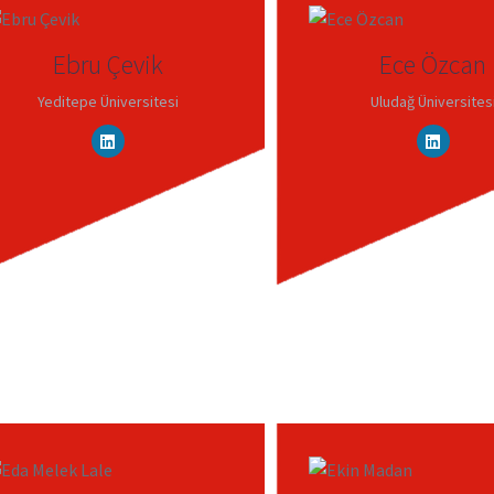
Ebru Çevik
Ece Özcan
Yeditepe Üniversitesi
Uludağ Üniversites