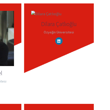
Dilara Çatlıoğlu
Özyeğin Üniversitesi
el
itesi