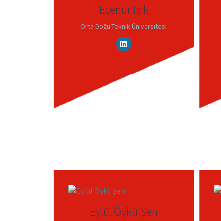
Ecenur Işık
Orta Doğu Teknik Üniversitesi
Eylül Öykü Şen