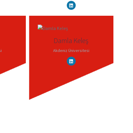
l
Damla Keleş
i
Akdeniz Üniversitesi