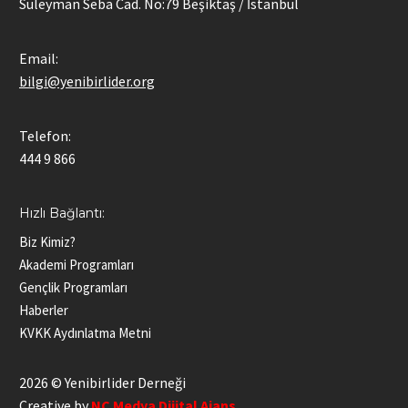
Süleyman Seba Cad. No:79 Beşiktaş / İstanbul
Email:
bilgi@yenibirlider.org
Telefon:
444 9 866
Hızlı Bağlantı:
Biz Kimiz?
Akademi Programları
Gençlik Programları
Haberler
KVKK Aydınlatma Metni
2026 © Yenibirlider Derneği
Creative by
NC Medya Dijital Ajans