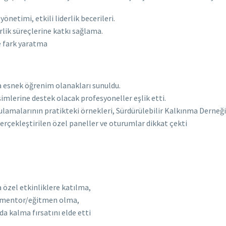
yönetimi, etkili liderlik becerileri.
rlik süreçlerine katkı sağlama.
le fark yaratma
la esnek öğrenim olanakları sunuldu.
işimlerine destek olacak profesyoneller eşlik etti.
gulamalarının pratikteki örnekleri, Sürdürülebilir Kalkınma Derneği i
 gerçekleştirilen özel paneller ve oturumlar dikkat çekti
a özel etkinliklere katılma,
da mentor/eğitmen olma,
a kalma fırsatını elde etti