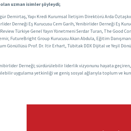
e olan uzman isimler şöyleydi;
zgür Demirtaş, Yapı Kredi Kurumsal İletişim Direktörü Arda Öztaşk
irlider Derneği Eş Kurucusu Cem Garih, Yenibirlider Derneği Eş Kur
s Review Türkiye Genel Yayın Yönetmeni Serdar Turan, The Good Com
ydemir, FutureBright Group Kurucusu Akan Abdula, Eğitim Danışma
lum Gönüllüsü Prof. Dr. Itir Erhart, Tübitak DDX Dijital ve Yeşil 
birlider Derneği; sürdürülebilir liderlik vizyonunu hayata geçiren,
rülebilir uygulama yetkinliği ve geniş sosyal ağlarıyla toplum ve k