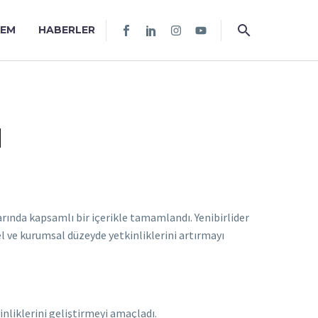
TEM
HABERLER
ı
arında kapsamlı bir içerikle tamamlandı. Yenibirlider
l ve kurumsal düzeyde yetkinliklerini artırmayı
nliklerini geliştirmeyi amaçladı.