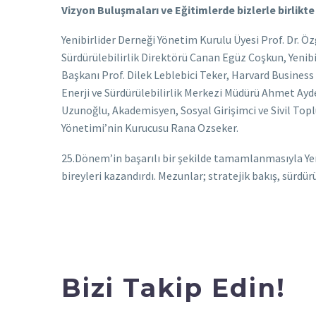
Vizyon Buluşmaları ve Eğitimlerde bizlerle birlikt
Yenibirlider Derneği Yönetim Kurulu Üyesi Prof. Dr. Ö
Sürdürülebilirlik Direktörü Canan Egüz Coşkun, Yenib
Başkanı Prof. Dilek Leblebici Teker, Harvard Busines
Enerji ve Sürdürülebilirlik Merkezi Müdürü Ahmet A
Uzunoğlu, Akademisyen, Sosyal Girişimci ve Sivil Top
Yönetimi’nin Kurucusu Rana Ozseker.
25.Dönem’in başarılı bir şekilde tamamlanmasıyla Yeni
bireyleri kazandırdı. Mezunlar; stratejik bakış, sürdü
Bizi Takip Edin!