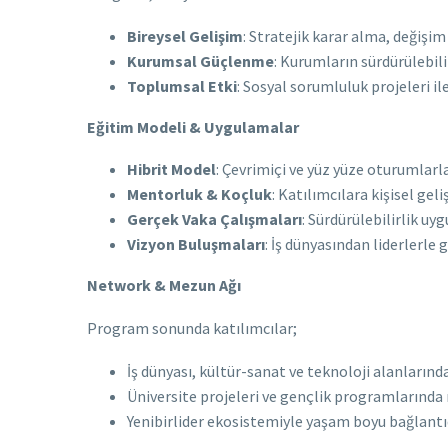
Bireysel Gelişim
: Stratejik karar alma, değişim 
Kurumsal Güçlenme
: Kurumların sürdürülebili
Toplumsal Etki
: Sosyal sorumluluk projeleri i
Eğitim Modeli & Uygulamalar
Hibrit Model
: Çevrimiçi ve yüz yüze oturumlar
Mentorluk & Koçluk
: Katılımcılara kişisel gel
Gerçek Vaka Çalışmaları
: Sürdürülebilirlik uy
Vizyon Buluşmaları
: İş dünyasından liderlerle
Network & Mezun Ağı
Program sonunda katılımcılar;
İş dünyası, kültür-sanat ve teknoloji alanlarınd
Üniversite projeleri ve gençlik programların
Yenibirlider ekosistemiyle yaşam boyu bağlantıd