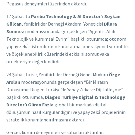
Pegasus deneyimleri üzerinden aktardı.
17 Şubat’ta
Paribu Technology & AI Director’ı Soykan
Gülcan
, Yenibirlider Derneği Akademi Yöneticisi
Dilara
Sönmez
moderasyonunda gerçekleşen “Agentic AI ile
Teknolojik ve Kurumsal Evrim” başlıklı oturumda; otonom
yapay zekâ sistemlerinin karar alma, operasyonel verimlilik
ve ölçeklenebilirlik üzerindeki etkisini somut vaka
örnekleriyle değerlendirdi.
24 Şubat’ta ise, Yenibirlider Derneği Genel Müdürü
Özge
Arslan
moderasyonunda gerçekleşen “Bir Mirasın
Dönüşümü: Diageo Türkiye’de Yapay Zekâ ve Dijitalleşme”
başlıklı oturumda,
Diageo Türkiye Digital & Technology
Director’ı Güran Fazla
global bir markada dijital
dönüşümün nasıl kurgulandığını ve yapay zekâ projelerinin
stratejik konumlandırılmasını aktardı.
Gerçek kurum deneyimleri ve sahadan aktarılan