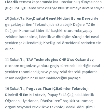
Liderlik
teması kapsamında katılımcılarını iş dünyasından
güçlü iyi uygulama örnekleriyle buluşturmaya devam ediyor.
10 Şubat’ta,
KoçDigital Genel Müdürü Evren Dereci
ile
gerçekleştirilen “Teknolojiden Stratejik Değere: YZ ile
Değişen Kurumsal Liderlik” başlıklı oturumda; yapay
zekânın karar alma, liderlik ve dönüşüm süreçlerini nasıl
yeniden şekillendirdiği KoçDigital örnekleri üzerinden ele
alındı.
11 Şubat’ta,
TAV Technologies CHRO’su Özkan Sav
,
otonom organizasyonlara geçiş sürecinde liderliğin nasıl
yeniden tanımlandığını ve yapay zekâ destekli yapılarda
insan odağının nasıl korunabileceğini paylaştı.
16 Şubat’ta,
Pegasus Ticari Çözümler Teknoloji
Direktörü Emin Erdevir
, “Yapay Zekâ Çağında Liderlik:
Öğrenen, Uyarlanan, Dönüştüren” başlıklı oturumda;
organizasyonel çeviklik ve teknoloji odaklı dönüşümü