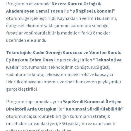
Programın devamında
Nexera Kurucu Ortağı &
Akademisyen Cemal Tosun
ile
“Döngüsel Ekonomi”
oturumu gerçekleştirildi. Kaynakların verimli kullanımı,
döngüsel ekonomi yaklaşımının kurumlara sunduğu
fırsatlar ve sürdürülebilir iş modelleri farklı örnekler
üzerinden ele alındı.
Teknolojide Kadın Derneği Kurucusu ve Yönetim Kurulu
Eş Başkanı Zehra Öney
ile gerçekleştirilen
“Teknoloji ve
Kadın”
oturumunda; teknolojinin dönüştürücü gücü,
kadınların teknoloji ekosistemindeki rolü ve kapsayıcı
liderlik anlayışının önemi üzerine ilham veren paylaşımlar
gerçekleştirildi.
Program kapsamında ayrıca
Yapı Kredi Kurumsal İletişim
Direktörü Arda Öztaşkın
ile
“Kurumsal Sürdürülebilirlik”
oturumunda; sürdürülebilirliğin kurumların stratejik
öncelikleri arasındaki yeri, ESG yaklaşımı ve uzun vadeli
değer yaratma süreçleri ele alındı.