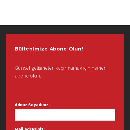
Bültenimize Abone Olun!
Güncel gelişmeleri kaçırmamak için hemen
abone olun.
Adınız Soyadınız:
Mail adresiniz: