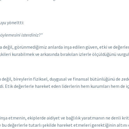
uyu yöneltti:
öylemesini isterdiniz?”
değil, görünmediğimiz anlarda inşa edilen güven, etki ve değerlerle
işkileri kurabilmek ve arkasında bırakılan izlerle ölçüldüğünü vurgul
 değil, bireylerin fiziksel, duygusal ve finansal bütünlüğünü de zed
di. Etik değerlerle hareket eden liderlerin hem kurumları hem de i
 inşa etmenin, ekiplerde aidiyet ve bağlılık yaratmanın ne denli kri
 bu değerlerle tutarlı şekilde hareket etmeleri gerektiğinin altını ç