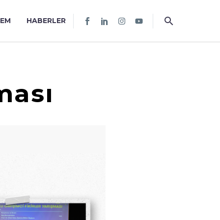
TEM
HABERLER
şması