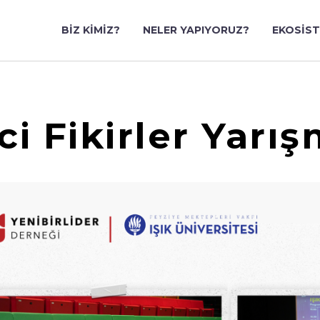
BIZ KIMIZ?
NELER YAPIYORUZ?
EKOSIS
mci Fikirler Yarı