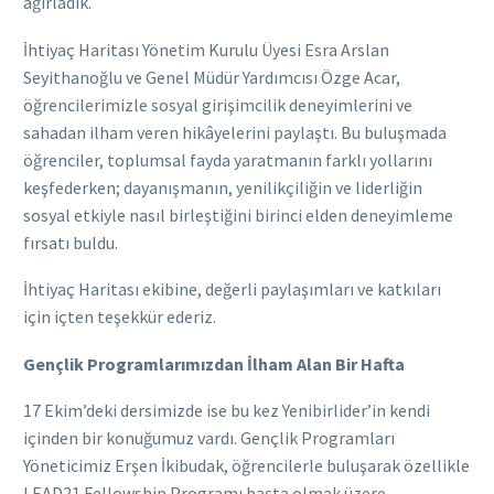
ağırladık.
İhtiyaç Haritası Yönetim Kurulu Üyesi Esra Arslan
Seyithanoğlu ve Genel Müdür Yardımcısı Özge Acar,
öğrencilerimizle sosyal girişimcilik deneyimlerini ve
sahadan ilham veren hikâyelerini paylaştı. Bu buluşmada
öğrenciler, toplumsal fayda yaratmanın farklı yollarını
keşfederken; dayanışmanın, yenilikçiliğin ve liderliğin
sosyal etkiyle nasıl birleştiğini birinci elden deneyimleme
fırsatı buldu.
İhtiyaç Haritası ekibine, değerli paylaşımları ve katkıları
için içten teşekkür ederiz.
Gençlik Programlarımızdan İlham Alan Bir Hafta
17 Ekim’deki dersimizde ise bu kez Yenibirlider’in kendi
içinden bir konuğumuz vardı. Gençlik Programları
Yöneticimiz Erşen İkibudak, öğrencilerle buluşarak özellikle
LEAD21 Fellowship Programı başta olmak üzere