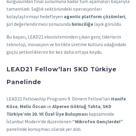
kurgusundan final sunumuna kadar tüm aşamaları başarıyla
tamamladı. Sağlık sektöründeki operasyonları
kolaylaştırmayı hedefleyen
agentic platform çözümleri
,
jüri değerlendirmesi sonucunda
birinciliğe
layık görüldü.
Bu başarı, LEAD21 ekosisteminden çıkan genç liderlerin
teknoloji, inovasyon ve birlikte üretme kültürü odağındaki
güçlü yetkinliklerini bir kez daha ortaya koydu.
LEAD21 Fellow’ları SKD Türkiye
Panelinde
LEAD21 Fellowship Programı 9. Dönem Fellow’ları
Hanife
Köse
,
Melis Özcan
ve
Alperen Göktuğ Tahta
,
SKD
Türkiye’nin 20. Yıl Özel Üye Buluşması
kapsamında
İstanbul Modern’de düzenlenen
“Mikrofon Gençlerde!”
panelinde konuşmacı olarak yer aldı.