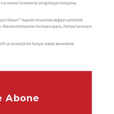
leri ve somut örneklerle zenginleşen buluşma,
asıl Olunur?”
başlıklı oturumda değişen yetkinlik
ı. Yüksek etkileşimle ilerleyen seans, Fellow’larımızın
i ve stratejik bir kariyer bakışı kazandırdı.
e Abone