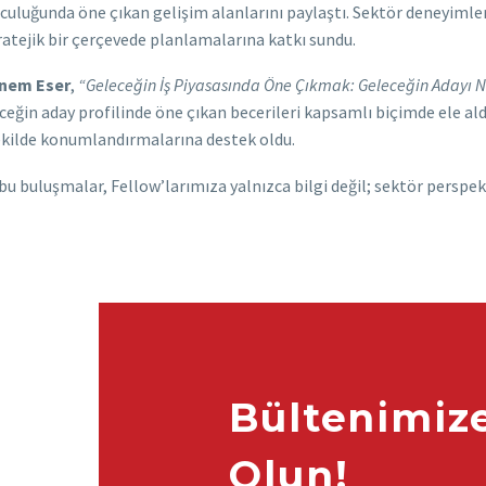
yolculuğunda öne çıkan gelişim alanlarını paylaştı. Sektör deneyim
tratejik bir çerçevede planlamalarına katkı sundu.
inem Eser
,
“Geleceğin İş Piyasasında Öne Çıkmak: Geleceğin Adayı N
ceğin aday profilinde öne çıkan becerileri kapsamlı biçimde ele ald
şekilde konumlandırmalarına destek oldu.
buluşmalar, Fellow’larımıza yalnızca bilgi değil; sektör perspektif
Bültenimiz
Olun!