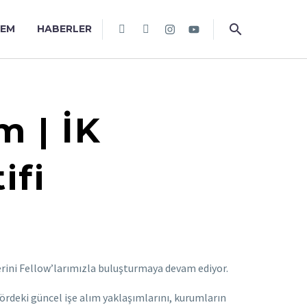
TEM
HABERLER
 | İK
ifi
rlerini Fellow’larımızla buluşturmaya devam ediyor.
ördeki güncel işe alım yaklaşımlarını, kurumların