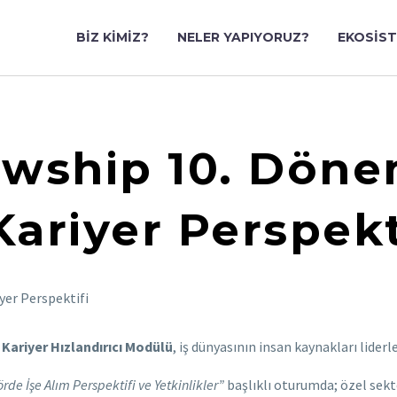
BIZ KIMIZ?
NELER YAPIYORUZ?
EKOSIS
wship 10. Dönem
Kariyer Perspekt
n
Kariyer Hızlandırıcı Modülü
, iş dünyasının insan kaynakları lide
rde İşe Alım Perspektifi ve Yetkinlikler”
başlıklı oturumda; özel sekt