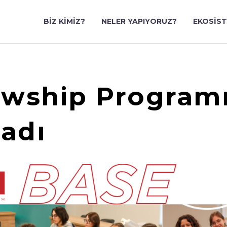
BIZ KIMIZ?
NELER YAPIYORUZ?
EKOSIS
owship Programı
ladı