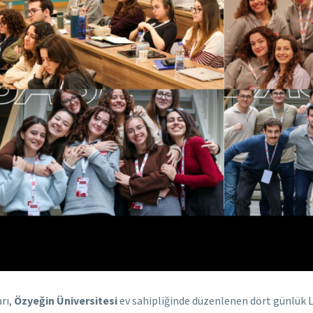
rı,
Özyeğin Üniversitesi
ev sahipliğinde düzenlenen dört günlük LE