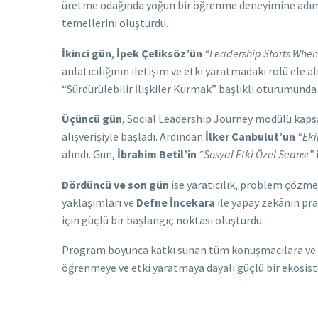
üretme odağında yoğun bir öğrenme deneyimine adım a
temellerini oluşturdu.
İkinci gün
,
İpek Çeliksöz’ün
“Leadership Starts When
anlatıcılığının iletişim ve etki yaratmadaki rolü ele 
“Sürdürülebilir İlişkiler Kurmak” başlıklı oturumunda 
Üçüncü gün
, Social Leadership Journey modülü kapsam
alışverişiyle başladı. Ardından
İlker Canbulut’un
“Eki
alındı. Gün,
İbrahim Betil’in
“Sosyal Etki Özel Seansı”
Dördüncü ve son gün
ise yaratıcılık, problem çözme v
yaklaşımları ve
Defne İncekara
ile yapay zekânın prat
için güçlü bir başlangıç noktası oluşturdu.
Program boyunca katkı sunan tüm konuşmacılara ve dest
öğrenmeye ve etki yaratmaya dayalı güçlü bir ekosis