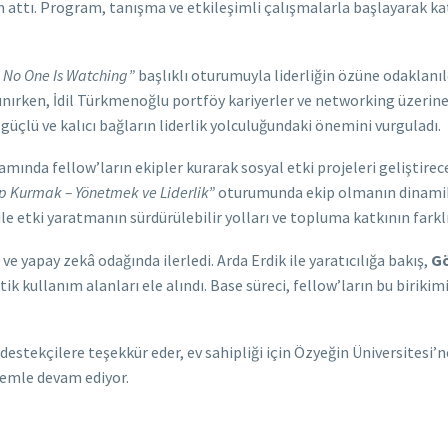
ttı. Program, tanışma ve etkileşimli çalışmalarla başlayarak katı
 No One Is Watching”
başlıklı oturumuyla liderliğin özüne odaklanıl
alınırken, İdil Türkmenoğlu portföy kariyerler ve networking üzerin
güçlü ve kalıcı bağların liderlik yolculuğundaki önemini vurguladı.
ında fellow’ların ekipler kurarak sosyal etki projeleri geliştirecek
p Kurmak – Yönetmek ve Liderlik”
oturumunda ekip olmanın dinamikler
ile etki yaratmanın sürdürülebilir yolları ve topluma katkının farkl
e yapay zekâ odağında ilerledi. Arda Erdik ile yaratıcılığa bakış,
Gö
ik kullanım alanları ele alındı. Base süreci, fellow’ların bu biriki
ekçilere teşekkür eder, ev sahipliği için Özyeğin Üniversitesi’ne 
temle devam ediyor.