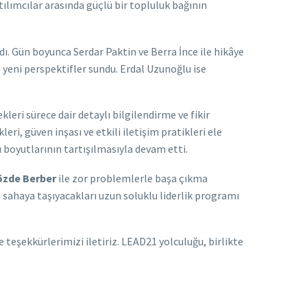
lımcılar arasında güçlü bir topluluk bağının
dı. Gün boyunca Serdar Paktin ve Berra İnce ile hikâye
e yeni perspektifler sundu. Erdal Uzunoğlu ise
leri sürece dair detaylı bilgilendirme ve fikir
i, güven inşası ve etkili iletişim pratikleri ele
ı boyutlarının tartışılmasıyla devam etti.
zde Berber
ile zor problemlerle başa çıkma
mi sahaya taşıyacakları uzun soluklu liderlik programı
teşekkürlerimizi iletiriz. LEAD21 yolculuğu, birlikte