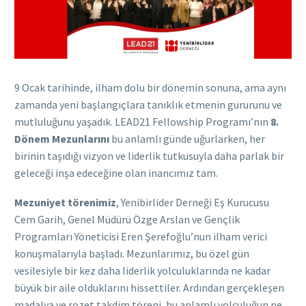
9 Ocak tarihinde, ilham dolu bir dönemin sonuna, ama aynı
zamanda yeni başlangıçlara tanıklık etmenin gururunu ve
mutluluğunu yaşadık. LEAD21 Fellowship Programı’nın
8.
Dönem Mezunlarını
bu anlamlı günde uğurlarken, her
birinin taşıdığı vizyon ve liderlik tutkusuyla daha parlak bir
geleceği inşa edeceğine olan inancımız tam.
Mezuniyet törenimiz
, Yenibirlider Derneği Eş Kurucusu
Cem Garih, Genel Müdürü Özge Arslan ve Gençlik
Programları Yöneticisi Eren Şerefoğlu’nun ilham verici
konuşmalarıyla başladı. Mezunlarımız, bu özel gün
vesilesiyle bir kez daha liderlik yolculuklarında ne kadar
büyük bir aile olduklarını hissettiler. Ardından gerçekleşen
madalya ve rozet takdim töreni, bu anlamlı yolculuğun ne