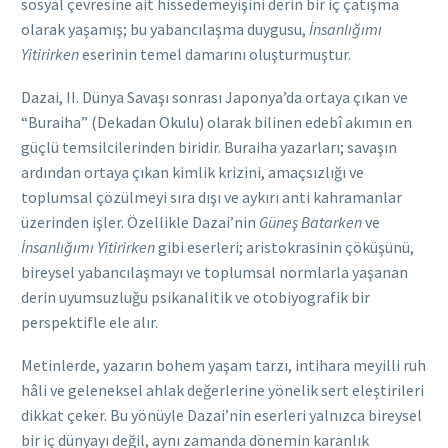
sosyal çevresine ait hissedemeyişini derin bir iç çatışma
olarak yaşamış; bu yabancılaşma duygusu,
İnsanlığımı
Yitirirken
eserinin temel damarını oluşturmuştur.
Dazai, II. Dünya Savaşı sonrası Japonya’da ortaya çıkan ve
“Buraiha” (Dekadan Okulu) olarak bilinen edebî akımın en
güçlü temsilcilerinden biridir. Buraiha yazarları; savaşın
ardından ortaya çıkan kimlik krizini, amaçsızlığı ve
toplumsal çözülmeyi sıra dışı ve aykırı anti kahramanlar
üzerinden işler. Özellikle Dazai’nin
Güneş Batarken
ve
İnsanlığımı Yitirirken
gibi eserleri; aristokrasinin çöküşünü,
bireysel yabancılaşmayı ve toplumsal normlarla yaşanan
derin uyumsuzluğu psikanalitik ve otobiyografik bir
perspektifle ele alır.
Metinlerde, yazarın bohem yaşam tarzı, intihara meyilli ruh
hâli ve geleneksel ahlak değerlerine yönelik sert eleştirileri
dikkat çeker. Bu yönüyle Dazai’nin eserleri yalnızca bireysel
bir iç dünyayı değil, aynı zamanda dönemin karanlık