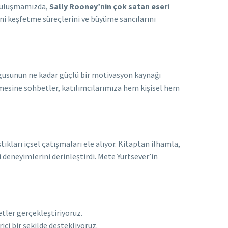
uluşmamızda,
Sally Rooney’nin çok satan eseri
rini keşfetme süreçlerini ve büyüme sancılarını
uygusunun ne kadar güçlü bir motivasyon kaynağı
inlemesine sohbetler, katılımcılarımıza hem kişisel hem
kları içsel çatışmaları ele alıyor. Kitaptan ilhamla,
i deneyimlerini derinleştirdi. Mete Yurtsever’in
betler gerçekleştiriyoruz.
ici bir şekilde destekliyoruz.