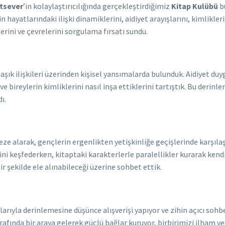
tsever
’in kolaylaştırıcılığında gerçekleştirdiğimiz
Kitap Kulübü
b
n hayatlarındaki ilişki dinamiklerini, aidiyet arayışlarını, kimlikle
erini ve çevrelerini sorgulama fırsatı sundu.
aşık ilişkileri üzerinden kişisel yansımalarda bulunduk. Aidiyet d
 ve bireylerin kimliklerini nasıl inşa ettiklerini tartıştık. Bu der
ı.
 alarak, gençlerin ergenlikten yetişkinliğe geçişlerinde karşılaştı
rini keşfederken, kitaptaki karakterlerle paralellikler kurarak kend
ir şekilde ele alınabileceği üzerine sohbet ettik.
çılarıyla derinlemesine düşünce alışverişi yapıyor ve zihin açıcı soh
rafında bir araya gelerek güçlü bağlar kuruyor, birbirimizi ilham ver