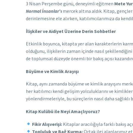
3 Nisan Perşembe günü, deneyimli eğitmen
Mete Yur
Normal İnsanlar
’ı
mercek altına aldık. Kitap, gençleri
derinlemesine ele alırken, katılımcılarımıza da kendil
İlişkiler ve Aidiyet Üzerine Derin Sohbetler
Etkinlik boyunca, kitapta yer alan karakterlerin karm
olduğunu, ilişkilerin zaman içinde nasıl şekillendiğini
de toplumsal düzeyde önemli bir bakış açısı kazandırd
Büyüme ve Kimlik Arayışı
Kitap, aynı zamanda büyüme ve kimlik arayışını merkeze
her katılımcı kendi gelişim yolculuklarını ve kimlikle
yönlendirmeleriyle, bu süreçlerin nasıl daha sağlıklı b
Kitap Kulübü ile Neyi Amaçlıyoruz?
Fikir Alışverişi:
Kitaplar aracılığıyla farklı bakış a
Topluluk ve Bağ Kurma:
Ortak ilgi alanlarımız et