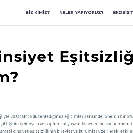
BIZ KIMIZ?
NELER YAPIYORUZ?
EKOSIS
nsiyet Eşitsizli
m?
iğiyle 30 Ocak’ta düzenlediğimiz eğitimler serisinde, önemli bir o
eşitliğinin iş dünyası ve toplumsal yaşamda neden bu kadar önemli
umsal cinsiyet eşitsizliğinin bireyler ve kurumlar üzerindeki etkileri