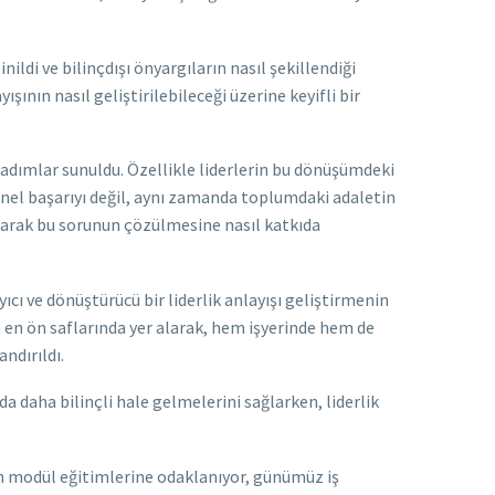
ildi ve bilinçdışı önyargıların nasıl şekillendiği
ışının nasıl geliştirilebileceği üzerine keyifli bir
k adımlar sunuldu. Özellikle liderlerin bu dönüşümdeki
yonel başarıyı değil, aynı zamanda toplumdaki adaletin
 olarak bu sorunun çözülmesine nasıl katkıda
ıcı ve dönüştürücü bir liderlik anlayışı geliştirmenin
n en ön saflarında yer alarak, hem işyerinde hem de
ndırıldı.
da daha bilinçli hale gelmelerini sağlarken, liderlik
şüm modül eğitimlerine odaklanıyor, günümüz iş