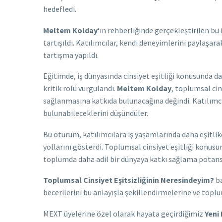
hedefledi.
Meltem Kolday
‘ın rehberliğinde gerçekleştirilen bu 
tartışıldı. Katılımcılar, kendi deneyimlerini paylaşarak
tartışma yapıldı.
Eğitimde, iş dünyasında cinsiyet eşitliği konusunda d
kritik rolü vurgulandı.
Meltem Kolday
, toplumsal cin
sağlanmasına katkıda bulunacağına değindi. Katılımcıl
bulunabileceklerini düşündüler.
Bu oturum, katılımcılara iş yaşamlarında daha eşitlikç
yollarını gösterdi. Toplumsal cinsiyet eşitliği konus
toplumda daha adil bir dünyaya katkı sağlama potansiy
Toplumsal Cinsiyet Eşitsizliğinin Neresindeyim?
ba
becerilerini bu anlayışla şekillendirmelerine ve top
MEXT üyelerine özel olarak hayata geçirdiğimiz
Yeni