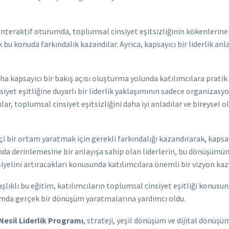
interaktif oturumda, toplumsal cinsiyet eşitsizliğinin kökenlerine in
 bu konuda farkındalık kazandılar. Ayrıca, kapsayıcı bir liderlik anlay
aha kapsayıcı bir bakış açısı oluşturma yolunda katılımcılara prati
siyet eşitliğine duyarlı bir liderlik yaklaşımının sadece organizas
ar, toplumsal cinsiyet eşitsizliğini daha iyi anladılar ve bireysel
i bir ortam yaratmak için gerekli farkındalığı kazandırarak, kapsay
unda derinlemesine bir anlayışa sahip olan liderlerin, bu dönüşümü
elini artıracakları konusunda katılımcılara önemli bir vizyon kaza
şlıklı bu eğitim, katılımcıların toplumsal cinsiyet eşitliği konusun
lumda gerçek bir dönüşüm yaratmalarına yardımcı oldu.
 Nesil Liderlik Programı
, strateji, yeşil dönüşüm ve dijital dönü