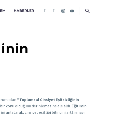
TEM
HABERLER
ğinin
turum olan
“Toplumsal Cinsiyet Eşitsizliğinin
 bir konu olduğunu derinlemesine ele aldı. Eğitimin
ni anlatarak, cinsiyet eşitliği bilincini arttırmayı