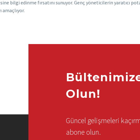
e bilgi edinme fırsatını sunuyor. Genç yöneticilerin yaratıcı potan
yı amaçlıyor.
Bültenimiz
Olun!
Güncel gelişmeleri kaçı
abone olun.