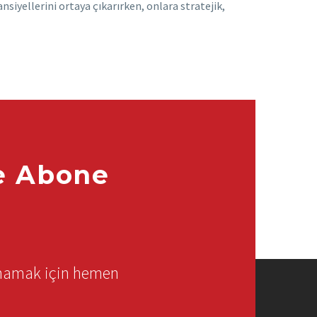
siyellerini ortaya çıkarırken, onlara stratejik,
e Abone
rmamak için hemen