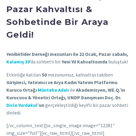
Pazar Kahvaltısı &
Sohbetinde Bir Araya
Geldi!
Yenibirlider Derneği mezunları ile 22 Ocak, Pazar sabahı,
Kalamış 39
’da sohbetli bir
Yeni Yıl Kahvaltısında
buluştuk!
Etkinliğe katılan
50
mezunumuz, kahvaltıyı takiben
Girişimci, Yatırımcı ve
Arya Kadın Yatırım Platformu
Kurucu Ortağı
Münteha Adalı
ile
Akademisyen, WE.Q.’in
Kurucusu & Yönetici Ortağı, UNDP Danışmanı Doç. Dr.
Dicle Yurdakul
’un
gerçekleştirdiği keyifli bir pazar sohbeti
dinledi.
[/vc_column_text][vc_single_image image=”12281″
img_size=”full”][vc_raw_html][/vc_raw_html]