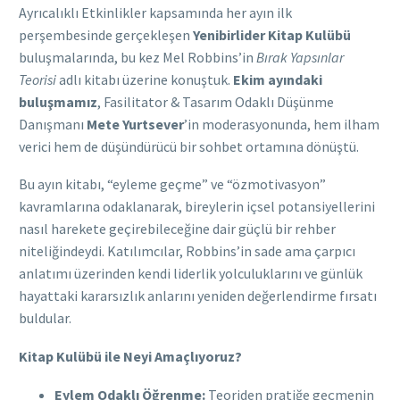
Ayrıcalıklı Etkinlikler kapsamında her ayın ilk
perşembesinde gerçekleşen
Yenibirlider Kitap Kulübü
buluşmalarında, bu kez Mel Robbins’in
Bırak Yapsınlar
Teorisi
adlı kitabı üzerine konuştuk.
Ekim ayındaki
buluşmamız
, Fasilitator & Tasarım Odaklı Düşünme
Danışmanı
Mete Yurtsever
’in moderasyonunda, hem ilham
verici hem de düşündürücü bir sohbet ortamına dönüştü.
Bu ayın kitabı, “eyleme geçme” ve “özmotivasyon”
kavramlarına odaklanarak, bireylerin içsel potansiyellerini
nasıl harekete geçirebileceğine dair güçlü bir rehber
niteliğindeydi. Katılımcılar, Robbins’in sade ama çarpıcı
anlatımı üzerinden kendi liderlik yolculuklarını ve günlük
hayattaki kararsızlık anlarını yeniden değerlendirme fırsatı
buldular.
Kitap Kulübü ile Neyi Amaçlıyoruz?
Eylem Odaklı Öğrenme:
Teoriden pratiğe geçmenin