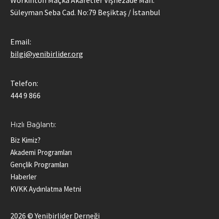
Workinton Maçka Akaretler Vişnezade Mah.
Süleyman Seba Cad. No:79 Beşiktaş / İstanbul
Email:
bilgi@yenibirlider.org
Telefon:
444 9 866
Hızlı Bağlantı:
Biz Kimiz?
Akademi Programları
Gençlik Programları
Haberler
KVKK Aydınlatma Metni
2026 © Yenibirlider Derneği