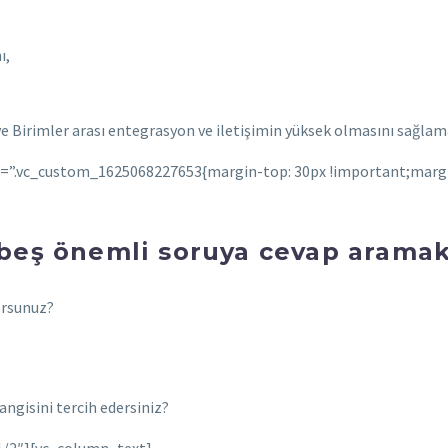
ı,
ve Birimler arası entegrasyon ve iletişimin yüksek olmasını sağlama
s=”.vc_custom_1625068227653{margin-top: 30px !important;marg
 beş önemli soruya cevap aramak i
yorsunuz?
Hangisini tercih edersiniz?