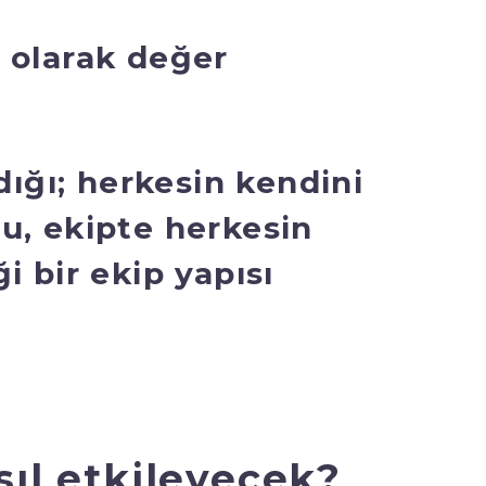
y olarak değer
adığı; herkesin kendini
ğu, ekipte herkesin
i bir ekip yapısı
sıl etkileyecek?