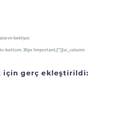
larını bekliyor.
in-bottom: 30px !important;}”][vc_column
çin gerç ekleştirildi: