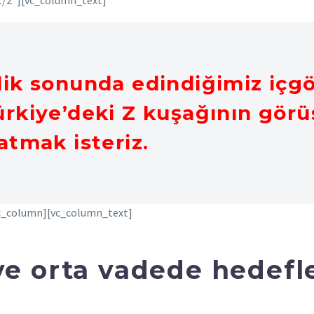
1/2″][vc_column_text]
lik sonunda edindiğimiz içg
rkiye’deki Z kuşağının görüş
atmak isteriz.
vc_column][vc_column_text]
ve orta vadede hedefle