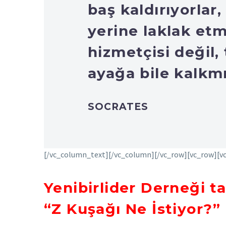
baş kaldırıyorlar
yerine laklak etm
hizmetçisi değil,
ayağa bile kalkmı
SOCRATES
[/vc_column_text][/vc_column][/vc_row][vc_row][v
Yenibirlider Derneği t
“Z Kuşağı Ne İstiyor?” 