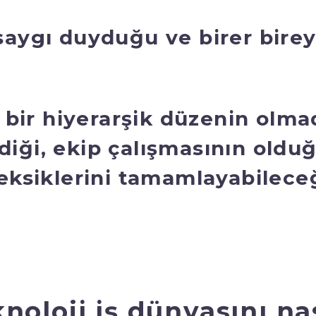
 saygı duyduğu ve birer bire
li bir hiyerarşik düzenin olm
diği, ekip çalışmasının oldu
 eksiklerini tamamlayabileceğ
noloji iş dünyasını na