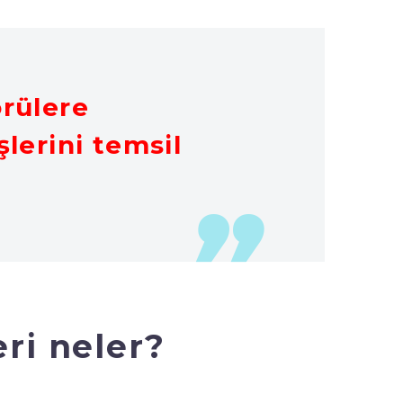
örülere
lerini temsil
ri neler?