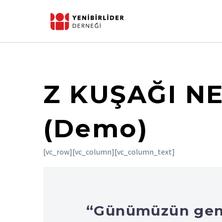
Z KUŞAĞI N
(Demo)
[vc_row][vc_column][vc_column_text]
“Günümüzün gençl