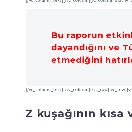
[/vc_column_text][/vc_column][vc_column width=”
Bu raporun etkin
dayandığını ve Tü
etmediğini hatırl
[/vc_column_text][/vc_column][/vc_row][vc_row][
Z kuşağının kısa 