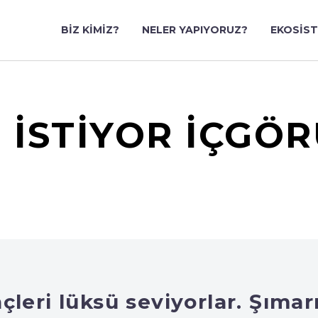
BIZ KIMIZ?
NELER YAPIYORUZ?
EKOSIS
E İSTİYOR İÇGÖ
eri lüksü seviyorlar. Şımarı