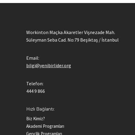
Workinton Maçka Akaretler Vişnezade Mah.
Süleyman Seba Cad. No:79 Beşiktaş / İstanbul
Email:
bilgi@yenibirlider.org
Telefon:
444 9 866
Hızlı Bağlantı:
Biz Kimiz?
Akademi Programları
Gençlik Programları