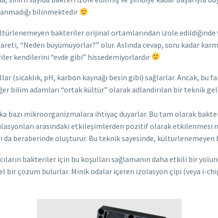
lanmadığı bilinmektedir
ltürlenemeyen bakteriler orijinal ortamlarından izole edildiğinde v
şareti, “Neden büyümüyorlar?” olur. Aslında cevap, soru kadar karma
ler kendilerini “evde gibi” hissedemiyorlardır
ar (sıcaklık, pH, karbon kaynağı besin gibi) sağlarlar. Ancak, bu fak
r bilim adamları “ortak kültür” olarak adlandırılan bir teknik geliş
a bazı mikroorganizmalara ihtiyaç duyarlar. Bu tam olarak bakter
pülasyonları arasındaki etkileşimlerden pozitif olarak etkilenmesi 
rı da beraberinde oluşturur. Bu teknik sayesinde, kültürlenemeyen ba
acıların bakteriler için bu koşulları sağlamanın daha etkili bir yo
bir çözüm bulurlar. Minik odalar içeren izolasyon çipi (veya i-chip) 