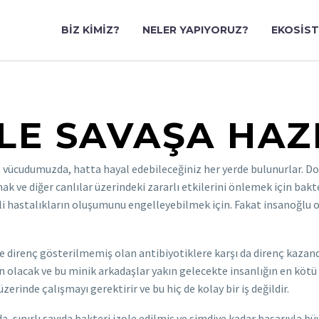
BIZ KIMIZ?
NELER YAPIYORUZ?
EKOSIS
LE SAVAŞA HAZI
, vücudumuzda, hatta hayal edebileceğiniz her yerde bulunurlar. D
ak ve diğer canlılar üzerindeki zararlı etkilerini önlemek için bakte
itli hastalıkların oluşumunu engelleyebilmek için. Fakat insanoğlu 
e direnç gösterilmemiş olan antibiyotiklere karşı da direnç kazandı
 olacak ve bu minik arkadaşlar yakın gelecekte insanlığın en kötü 
üzerinde çalışmayı gerektirir ve bu hiç de kolay bir iş değildir.
a, sınırlı sayıda bakteri izole edilmiş ve şimdiye kadar başarıyla b