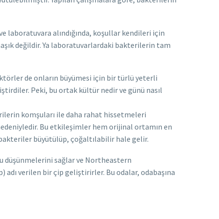
e laboratuvara alındığında, koşullar kendileri için
şık değildir. Ya laboratuvarlardaki bakterilerin tam
törler de onların büyümesi için bir türlü yeterli
tirdiler. Peki, bu ortak kültür nedir ve günü nasıl
ilerin komşuları ile daha rahat hissetmeleri
nedeniyledir. Bu etkileşimler hem orijinal ortamın en
kteriler büyütülüp, çoğaltılabilir hale gelir.
lunu düşünmelerini sağlar ve Northeastern
adı verilen bir çip geliştirirler. Bu odalar, odabaşına