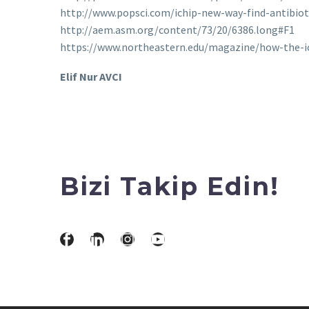
http://www.popsci.com/ichip-new-way-find-antibio
http://aem.asm.org/content/73/20/6386.long#F1
https://www.northeastern.edu/magazine/how-the-i
Elif Nur AVCI
Bizi Takip Edin!