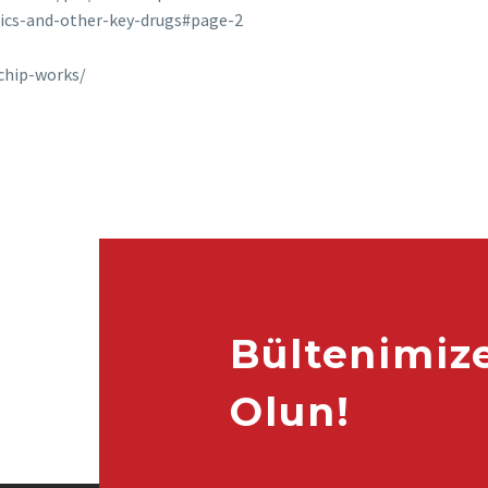
tics-and-other-key-drugs#page-2
chip-works/
Bültenimiz
Olun!