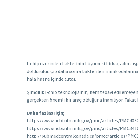
I-chip üzerinden bakterinin büyümesi birkaç adım uygu
doldurulur. Çip daha sonra bakterileri minik odalarına a
hala hazne içinde tutar.
Şimdilik i-chip teknolojisinin, hem tedavi edilemeyen
gerçekten önemli bir araç olduğuna inanılıyor. Fakat 
Daha fazlası için;
https://www.ncbi.nlm.nih.gov/pmc/articles/PMC403
https://www.ncbi.nlm.nih.gov/pmc/articles/PMC341
http://pubmedcentralcanada.ca/pmcc/articles/PMC