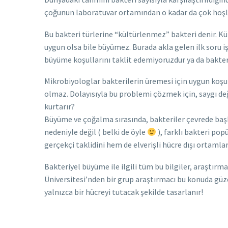
çoğunun laboratuvar ortamından o kadar da çok hoş
Bu bakteri türlerine “kültürlenmez” bakteri denir. Kü
uygun olsa bile büyümez. Burada akla gelen ilk soru i
büyüme koşullarını taklit edemiyoruzdur ya da bakteri
Mikrobiyologlar bakterilerin üremesi için uygun koşull
olmaz. Dolayısıyla bu problemi çözmek için, saygı değe
kurtarır?
Büyüme ve çoğalma sırasında, bakteriler çevrede başk
nedeniyle değil ( belki de öyle
), farklı bakteri po
gerçekçi taklidini hem de elverişli hücre dışı ortamla
Bakteriyel büyüme ile ilgili tüm bu bilgiler, araştırm
Üniversitesi’nden bir grup araştırmacı bu konuda güzel 
yalnızca bir hücreyi tutacak şekilde tasarlanır!