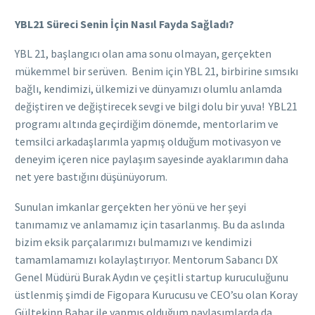
YBL21 Süreci Senin İçin Nasıl Fayda Sağladı?
YBL 21, başlangıcı olan ama sonu olmayan, gerçekten
mükemmel bir serüven. Benim için YBL 21, birbirine sımsıkı
bağlı, kendimizi, ülkemizi ve dünyamızı olumlu anlamda
değiştiren ve değiştirecek sevgi ve bilgi dolu bir yuva! YBL21
programı altında geçirdiğim dönemde, mentorlarim ve
temsilci arkadaşlarımla yapmış olduğum motivasyon ve
deneyim içeren nice paylaşım sayesinde ayaklarımın daha
net yere bastığını düşünüyorum.
Sunulan imkanlar gerçekten her yönü ve her şeyi
tanımamız ve anlamamız için tasarlanmış. Bu da aslında
bizim eksik parçalarımızı bulmamızı ve kendimizi
tamamlamamızı kolaylaştırıyor.
Mentorum
Sabancı DX
Genel Müdürü Burak Aydın ve çeşitli
startup
kuruculuğunu
üstlenmiş şimdi de
Figopara
Kurucusu ve CEO’su olan Koray
Gültekinn Bahar ile yapmış olduğum paylaşımlarda da