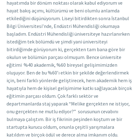
hayatımda bir dönüm noktası olarak kabul ediyorum ve
hayat bakış açımı, kültürümü ve beni olumlu anlamda
etkilediğini düşünüyorum. Liseyi bitirdikten sonra İstanbul
Bilgi Üniversitesi’nde, Endüstri Mühendisliği okumaya
başladım. Endüstri Mühendisliği üniversiteye hazırlanırken
istediğim tek bölümdü ve şimdi yani üniversiteyi
bitirdiğimde görüyorum ki, gerçekten tam bana göre bir
okulun ve bölümün parçası olmuşum. Bence üniversite
eğitimi %40 akademik, %60 bireysel gelişimimizden
oluşuyor. Ben de bu %60’ı etkin bir şekilde değerlendirmek
için, beni farklı yönlerde geliştirecek, hem akademik hem iş
hayatıyla hem de kişisel gelişimime katkı sağlayacak birçok
eğitimin parçası oldum. Çok farklı sektör ve
departmanlarda staj yaparak “Melike gerçekten ne istiyor,
onu gerçekten ne mutlu ediyor?” sorusunun cevabını
bulmaya çalıştım. Bir iş fikrinin peşinden koştum ve bir
startupta
kurucu oldum, onunla çeşitli yarışmalara
katıldım ve birçok ödül ve derece alma imkanım oldu.