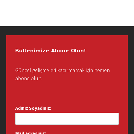
Bültenimize Abone Olun!
Güncel gelişmeleri kaçırmamak için hemen
abone olun.
Adınız Soyadınız:
Mail adresiniz: