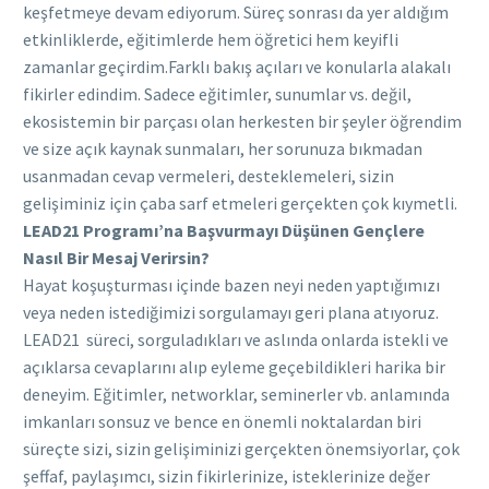
keşfetmeye devam ediyorum. Süreç sonrası da yer aldığım
etkinliklerde, eğitimlerde hem öğretici hem keyifli
zamanlar geçirdim.Farklı bakış açıları ve konularla alakalı
fikirler edindim. Sadece eğitimler, sunumlar vs. değil,
ekosistemin bir parçası olan herkesten bir şeyler öğrendim
ve size açık kaynak sunmaları, her sorunuza bıkmadan
usanmadan cevap vermeleri, desteklemeleri, sizin
gelişiminiz için çaba sarf etmeleri gerçekten çok kıymetli.
LEAD21 Programı’na Başvurmayı Düşünen Gençlere
Nasıl Bir Mesaj Verirsin?
Hayat koşuşturması içinde bazen neyi neden yaptığımızı
veya neden istediğimizi sorgulamayı geri plana atıyoruz.
LEAD21 süreci, sorguladıkları ve aslında onlarda istekli ve
açıklarsa cevaplarını alıp eyleme geçebildikleri harika bir
deneyim. Eğitimler, networklar, seminerler vb. anlamında
imkanları sonsuz ve bence en önemli noktalardan biri
süreçte sizi, sizin gelişiminizi gerçekten önemsiyorlar, çok
şeffaf, paylaşımcı, sizin fikirlerinize, isteklerinize değer