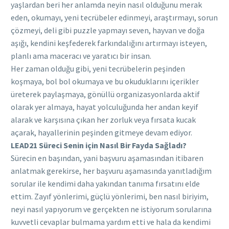
yaşlardan beri her anlamda neyin nasıl olduğunu merak
eden, okumayı, yeni tecrübeler edinmeyi, araştırmayı, sorun
çözmeyi, deli gibi puzzle yapmayı seven, hayvan ve doğa
aşığı, kendini keşfederek farkındalığını artırmayı isteyen,
planlı ama maceracı ve yaratıcı bir insan.
Her zaman olduğu gibi, yeni tecrübelerin peşinden
koşmaya, bol bol okumaya ve bu okuduklarını içerikler
üreterek paylaşmaya, gönüllü organizasyonlarda aktif
olarak yer almaya, hayat yolculuğunda her andan keyif
alarak ve karşısına çıkan her zorluk veya fırsata kucak
açarak, hayallerinin peşinden gitmeye devam ediyor.
LEAD21 Süreci Senin için Nasıl Bir Fayda Sağladı?
Sürecin en başından, yani başvuru aşamasından itibaren
anlatmak gerekirse, her başvuru aşamasında yanıtladığım
sorular ile kendimi daha yakından tanıma fırsatını elde
ettim. Zayıf yönlerimi, güçlü yönlerimi, ben nasıl biriyim,
neyi nasıl yapıyorum ve gerçekten ne istiyorum sorularına
kuvvetli cevaplar bulmama yardım etti ve hala da kendimi