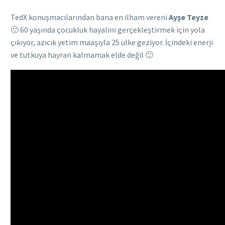
TedX konuşmacılarından bana en ilham vereni
Ayşe Teyze
🙂 60 yaşında çocukluk hayalini gerçekleştirmek için yola
çıkıyor, azıcık yetim maaşıyla 25 ülke geziyor. İçindeki enerji
ve tutkuya hayran kalmamak elde değil 🙂