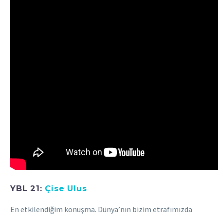
YBL 21:
Çise Ulus
En etkilendiğim konuşma. Dünya’nın bizim etrafımızda