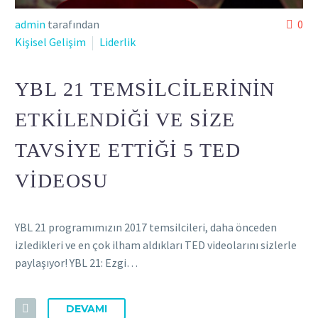
admin
tarafından
0
Kişisel Gelişim
Liderlik
YBL 21 TEMSILCILERININ
ETKILENDIĞI VE SIZE
TAVSIYE ETTIĞI 5 TED
VIDEOSU
YBL 21 programımızın 2017 temsilcileri, daha önceden
izledikleri ve en çok ilham aldıkları TED videolarını sizlerle
paylaşıyor! YBL 21: Ezgi…
DEVAMI